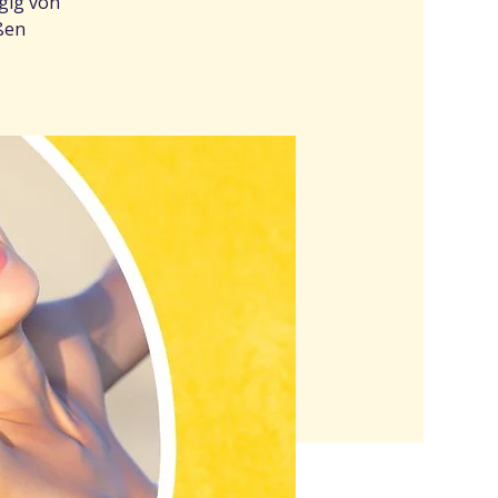
gig von
ßen