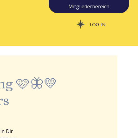
Mitgliederbereich
LOG IN
ng 🩷🦋💛
rs
in Dir